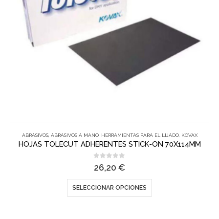
ABRASIVOS
,
ABRASIVOS A MANO
,
HERRAMIENTAS PARA EL LIJADO
,
KOVAX
HOJAS TOLECUT ADHERENTES STICK-ON 70X114MM
0
out of 5
26,20
€
SELECCIONAR OPCIONES