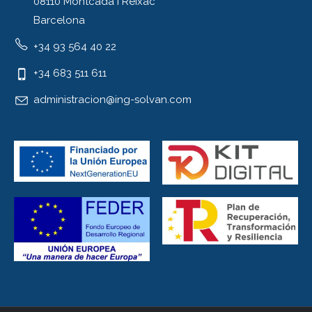
08110 Montcada i Reixac
Barcelona
+34 93 564 40 22
+34 683 511 611
administracion@ing-solvan.com