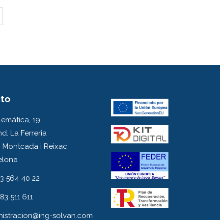
to
emática, 19
nd. La Ferreria
 Montcada i Reixac
elona
3 564 40 22
83 511 611
nistracion@ing-solvan.com