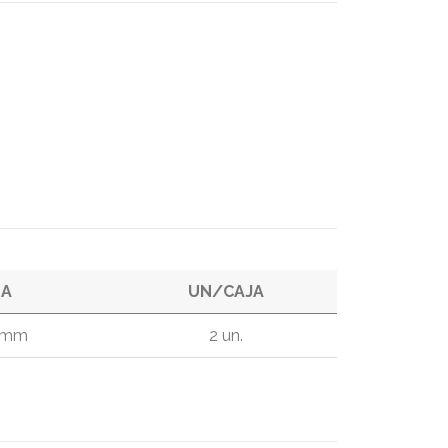
DA
UN/CAJA
3 mm
2 un.