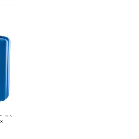
AS Y ACCESORIOS
,
KOVAX
AX