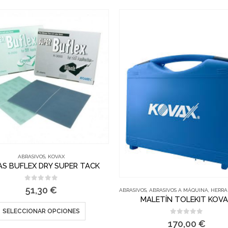
VAX
ABRASIVOS
,
KOVAX
AS BUFLEX DRY SUPER TACK
0
out of 5
51,30
€
ABRASIVOS
,
ABRASIVOS A MÁQUINA
,
HERRAMIENT
MALETÍN TOLEKIT KOV
SELECCIONAR OPCIONES
0
out of 5
170,00
€