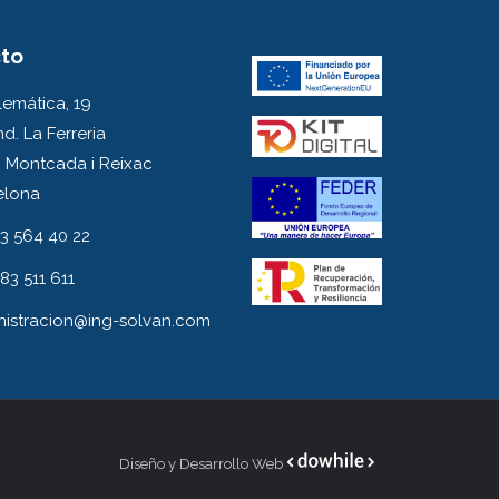
to
emática, 19
nd. La Ferreria
 Montcada i Reixac
elona
3 564 40 22
83 511 611
nistracion@ing-solvan.com
Diseño y Desarrollo Web