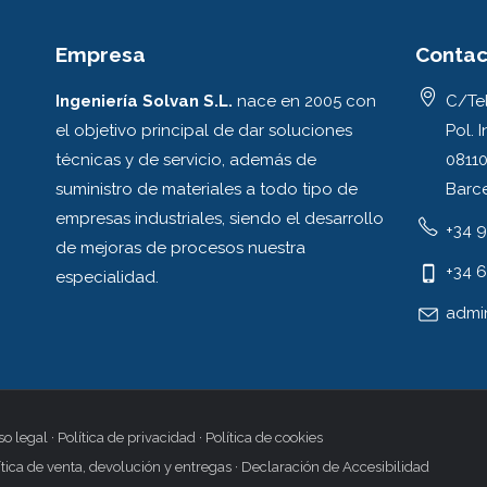
Empresa
Contac
Ingeniería Solvan S.L.
nace en 2005 con
C/Tel
el objetivo principal de dar soluciones
Pol. I
técnicas y de servicio, además de
08110
suministro de materiales a todo tipo de
Barc
empresas industriales, siendo el desarrollo
+34 9
de mejoras de procesos nuestra
+34 6
especialidad.
admi
so legal
·
Política de privacidad
·
Política de cookies
ítica de venta, devolución y entregas
·
Declaración de Accesibilidad