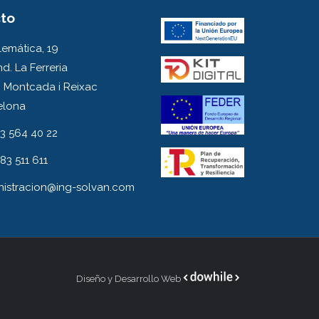
to
emática, 19
nd. La Ferreria
 Montcada i Reixac
elona
3 564 40 22
83 511 611
nistracion@ing-solvan.com
Diseño y Desarrollo Web