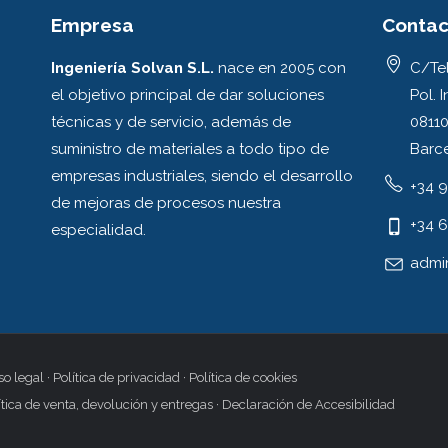
Empresa
Contac
Ingeniería Solvan S.L.
nace en 2005 con
C/Tel
el objetivo principal de dar soluciones
Pol. I
técnicas y de servicio, además de
08110
suministro de materiales a todo tipo de
Barc
empresas industriales, siendo el desarrollo
+34 9
de mejoras de procesos nuestra
+34 6
especialidad.
admi
so legal
·
Política de privacidad
·
Política de cookies
ítica de venta, devolución y entregas
·
Declaración de Accesibilidad